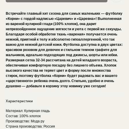
Встречайте главный хит сезона для самых маленьких — футболку
«Корни» с гордой надписью «Царевич» и «Царевна»! Выполненная
из вареной кулирной глади (100% хлопок), она дарит
непревзойденное ощущение мягкости и уюта с первой же секунды.
Благодаря особой обработке ткань «вареная» получается очень
нежной, приятной к телу и абсолютно гипоаллергенной, что так
важно для нежной детской кожи. Футболка доступна в двух цветах:
красивом розовом для девочек и стильном темном графите для
мальчиков, идеально подходящих под джинсы, шорты или юбки.
Размерная сетка 32-34 рассчитана на детей младшего возраста,
обеспечивая комфортную посадку без лишнего объема. Хлопок
высокого качества не теряет цвет и форму после множества
стирок, поэтому футболка «Корни» будет радовать вас и вашего
«царственного» ребенка очень долго. Стильно, удобно и очень
душевно — добавьте в корзину этоу новинку уже сегодня!
Характеристики
Материал: Кулирная гладь
Состав: 100% хлопок
Производство: Мода ру
Страна производства: Россия