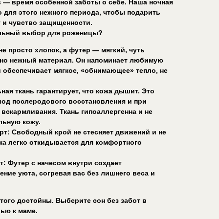
 — время особенной заботы о себе. Наша ночная
 для этого нежного периода, чтобы подарить
 и чувство защищенности.
альный выбор для роженицы?
не просто хлопок, а футер — мягкий, чуть
но нежный материал. Он напоминает любимую
обеспечивает мягкое, «обнимающее» тепло, не
ная ткань гарантирует, что кожа дышит. Это
иод послеродового восстановления и при
вскармливания. Ткань гипоаллергенна и не
льную кожу.
рт: Свободный крой не стесняет движений и не
чка легко откидывается для комфортного
т: Футер с начесом внутри создает
ние уюта, согревая вас без лишнего веса и
того достойны. Выберите сон без забот в
ью к маме.