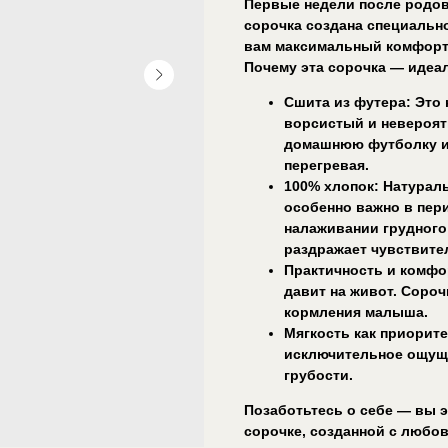
Первые недели после родов
сорочка создана специально
вам максимальный комфорт
Почему эта сорочка — иде
Сшита из футера: Это 
ворсистый и невероят
домашнюю футболку и 
перегревая.
100% хлопок: Натураль
особенно важно в пер
налаживании грудного 
раздражает чувствите
Практичность и комфо
давит на живот. Соро
кормления малыша.
Мягкость как приорите
исключительное ощуще
грубости.
Позаботьтесь о себе — вы э
сорочке, созданной с любов