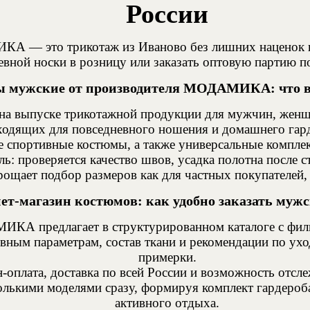
России
 — это трикотаж из Иваново без лишних наценок и 
евной носки в розницу или заказать оптовую партию 
 мужские от производителя МОДАМИКА: что в
выпуске трикотажной продукции для мужчин, женщин
ходящих для повседневного ношения и домашнего гард
 спортивные костюмы, а также универсальные комплек
: проверяется качество швов, усадка полотна после ст
рощает подбор размеров как для частных покупателей, 
ет-магазин костюмов: как удобно заказать муж
 предлагает в структурированном каталоге с фильтра
вным параметрам, состав ткани и рекомендации по ух
примерки.
-оплата, доставка по всей России и возможность отсл
олькими моделями сразу, формируя комплект гардероб
активного отдыха.