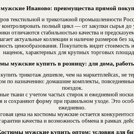
мужские Иваново: преимущества прямой покуп
нтров текстильной и трикотажной промышленности Р
т контролировать полный цикл — от закупки сырья до 
и отличаются стабильностью качества и предсказуемо
агает актуальные коллекции и наличие размеров без з
ость ценообразования. Покупатель видит стоимость и
наценок, характерных для крупных торговых площад
мы мужские купить в розницу: для дома, работ
купить трикотаж дешевле, чем на маркетплейсах, не
м по назначению: домашние комплекты, повседневные 
поездок.
ные ткани с учетом частых стирок и ежедневной носки
я и сохраняют форму при правильном уходе. Это особе
ежедневно.
оговая цена на костюмы мужские остается конкурентос
арантии качества и возможность обмена в рамках дей
остюмы мужские купить оптом: условия для би